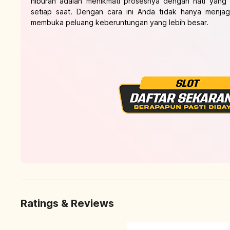
hiburan adalah menikmati prosesnya dengan hati yang 
setiap saat. Dengan cara ini Anda tidak hanya menjag
membuka peluang keberuntungan yang lebih besar.
Ratings & Reviews