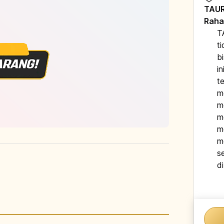
TAUR
Raha
T
t
b
i
t
m
m
m
m
m
s
d