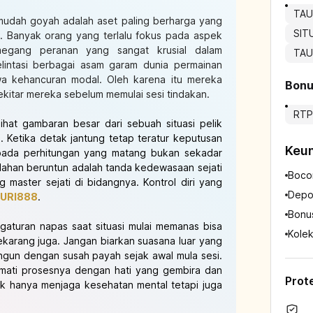
TAU
k mudah goyah adalah aset paling berharga yang
SIT
ini. Banyak orang yang terlalu fokus pada aspek
megang peranan yang sangat krusial dalam
TAU
elintasi berbagai asam garam dunia permainan
 kehancuran modal. Oleh karena itu mereka
Bon
ekitar mereka sebelum memulai sesi tindakan.
RTP
hat gambaran besar dari sebuah situasi pelik
. Ketika detak jantung tetap teratur keputusan
Keun
 pada perhitungan yang matang bukan sekadar
alahan beruntun adalah tanda kedewasaan sejati
Bocor
aster sejati di bidangnya. Kontrol diri yang
Depo
URI888
.
Bonu
gaturan napas saat situasi mulai memanas bisa
Kole
sekarang juga. Jangan biarkan suasana luar yang
ngun dengan susah payah sejak awal mula sesi.
kmati prosesnya dengan hati yang gembira dan
Prot
dak hanya menjaga kesehatan mental tetapi juga