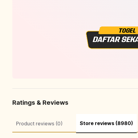
Ratings & Reviews
Store reviews (8980)
Product reviews (0)