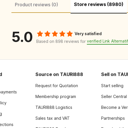
Store reviews (8980)
Product reviews (0)
5.0
Very satisfied
verified Link Alternati
Based on 898 reviews for
d
Source on TAURI888
Sell on TA
Request for Quotation
Start selling
payments
Membership program
Seller Central
licy
TAURI888 Logistics
Become a Veri
g
Sales tax and VAT
Partnerships
tections