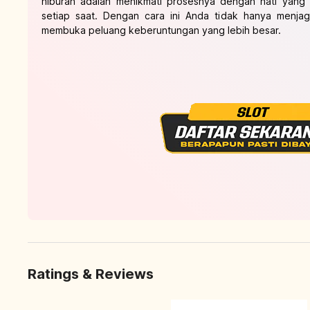
hiburan adalah menikmati prosesnya dengan hati yang 
setiap saat. Dengan cara ini Anda tidak hanya menjag
membuka peluang keberuntungan yang lebih besar.
Ratings & Reviews