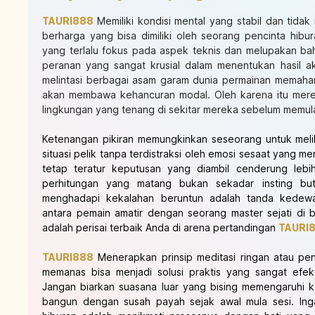
TAURI888
Memiliki kondisi mental yang stabil dan tida
berharga yang bisa dimiliki oleh seorang pencinta hibura
yang terlalu fokus pada aspek teknis dan melupakan b
peranan yang sangat krusial dalam menentukan hasil akh
melintasi berbagai asam garam dunia permainan memaha
akan membawa kehancuran modal. Oleh karena itu mere
lingkungan yang tenang di sekitar mereka sebelum memulai
Ketenangan pikiran memungkinkan seseorang untuk meli
situasi pelik tanpa terdistraksi oleh emosi sesaat yang me
tetap teratur keputusan yang diambil cenderung lebi
perhitungan yang matang bukan sekadar insting but
menghadapi kekalahan beruntun adalah tanda kedew
antara pemain amatir dengan seorang master sejati di b
adalah perisai terbaik Anda di arena pertandingan
TAURI
TAURI888
Menerapkan prinsip meditasi ringan atau peng
memanas bisa menjadi solusi praktis yang sangat efek
Jangan biarkan suasana luar yang bising memengaruhi 
bangun dengan susah payah sejak awal mula sesi. Ing