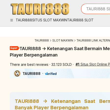
iphones 16
What are you
TAURI888 
torras phone
samsung not
TAURI888
SITUS SLOT MAXWIN
TAURI888 SLOT
iphones 15 p
TAURI888
SLOT MAXWIN
TAURI888 LINK ALTERN
TAURI888 -> Ketenangan Saat Bermain Me
Player Berpengalaman
#1
Situs Slot Online 
There are best reviews
32.123 SOLD
TAURI888

Previous slide
Next slide
TAURI888 -> Ketenangan Saat Berm
Banyak Player Berpengalaman