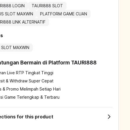
RI888 LOGIN
TAURI888 SLOT
US SLOT MAXWIN
PLATFORM GAME CUAN
RI888 LINK ALTERNATIF
us
 SLOT MAXWIN
tungan Bermain di Platform TAURI888
an Live RTP Tingkat Tinggi
sit & Withdraw Super Cepat
s & Promo Melimpah Setiap Hari
ksi Game Terlengkap & Terbaru
ections for this product